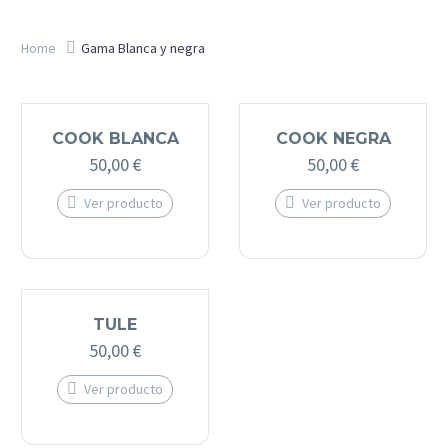
Home
Gama Blanca y negra
COOK BLANCA
COOK NEGRA
50,00
€
50,00
€
Ver producto
Ver producto
Este
Este
producto
producto
tiene
tiene
múltiples
múltiples
variantes.
variantes.
Las
Las
opciones
opciones
TULE
se
se
50,00
€
pueden
pueden
elegir
elegir
en
en
Ver producto
la
la
Este
página
página
producto
de
de
tiene