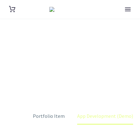
APP
DEVELOPMENT
(DEMO)
Home
Portfolio Item
App Development (Demo)