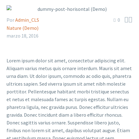


Por
Admin_CLS
0
Nature (Demo)
marzo 18, 2016
Lorem ipsum dolor sit amet, consectetur adipiscing elit.
Aliquam varius metus quis ornare interdum. Mauris sit amet
urna diam. Ut dolor ipsum, commodo ac odio quis, pharetra
ultrices sapien. Sed viverra ipsum sit amet nibh molestie
porttitor. Pellentesque habitant morbi tristique senectus
et netus et malesuada fames ac turpis egestas. Nullam eu
pharetra ligula, nec gravida purus. Donec efficitur ultricies
gravida. Donec tincidunt diam a libero efficitur rhoncus.
Donec sagittis varius ornare. Suspendisse libero justo,
finibus non lorem sit amet, dapibus volutpat augue. Etiam
et vestibulum massa. Donec euismod lectus ut sem