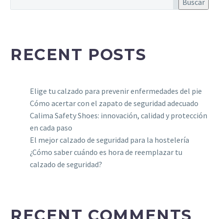
17 Mar 2016
Buscar
auctor aliquet. Aenean
blog post (Demo)
sollicitudin, lorem quis
Lorem Ipsum. Proin gravida nibh vel
bibendum auctor, nisi elit
0
velit auctor aliquet. Aenean
16 Ago 2015
consequat ipsum, nec
sollicitudin, lorem quis bibendum
RECENT POSTS
sagittis sem nibh id elit.
auctor, nisi elit consequat ipsum,
nec sagittis sem nibh id elit. Duis
sed odio sit amet nibh vulputate
Elige tu calzado para prevenir enfermedades del pie
cursus a sit amet mauris. Morbi
Cómo acertar con el zapato de seguridad adecuado
accumsan ipsum velit. Nam nec
Calima Safety Shoes: innovación, calidad y protección
tellus a odio tincid a ornare odio. t
en cada paso
consequat auctor eu in elit.
El mejor calzado de seguridad para la hostelería
¿Cómo saber cuándo es hora de reemplazar tu
calzado de seguridad?
RECENT COMMENTS